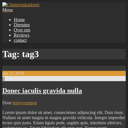
Spring
naar
Menu
Chiquestukadoors
Voor al uw Stucwerk!
de
Home
inhoud
Diensten
Over ons
Reviews
contact
Tag:
tag3
okt
23
2018
0
Donec iaculis gravida nulla
Door
leroyversteeg
Lorem ipsum dolor sit amet, consectetuer adipiscing elit. Duis risus.
Nullam sit amet magna in magna gravida vehicula. Integer imperdiet
lectus quis justo. Etiam ligula pede, sagittis quis, interdum ultricies,
scelerisque eu. Etiam bibendum elit eget erat. Neque porro